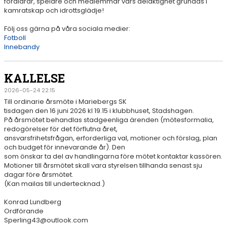
föräldrar, spelare och medlemmar vars delaktighet grundas i
VÅRA LAG/TRÄNARE
kamratskap och idrottsglädje!
MATCHER
Följ oss gärna på våra sociala medier:
Fotboll
Innebandy
KALLELSE
2026-05-24 22:15
Till ordinarie årsmöte i Mariebergs SK
tisdagen den 16 juni 2026 kl 19.15 i klubbhuset, Stadshagen.
På årsmötet behandlas stadgeenliga ärenden (mötesformalia,
redogörelser för det förflutna året,
ansvarsfrihetsfrågan, erforderliga val, motioner och förslag, plan
och budget för innevarande år). Den
som önskar ta del av handlingarna före mötet kontaktar kassören.
Motioner till årsmötet skall vara styrelsen tillhanda senast sju
dagar före årsmötet.
(Kan mailas till undertecknad.)
Konrad Lundberg
Ordförande
Sperling43@outlook.com