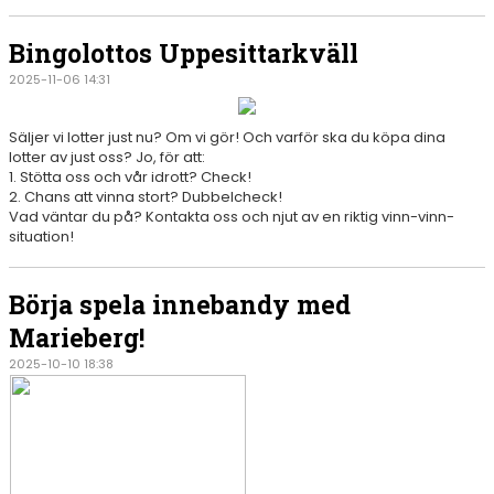
Bingolottos Uppesittarkväll
2025-11-06 14:31
Säljer vi lotter just nu? Om vi gör! Och varför ska du köpa dina
lotter av just oss? Jo, för att:
1. Stötta oss och vår idrott? Check!
2. Chans att vinna stort? Dubbelcheck!
Vad väntar du på? Kontakta oss och njut av en riktig vinn-vinn-
situation!
Börja spela innebandy med
Marieberg!
2025-10-10 18:38