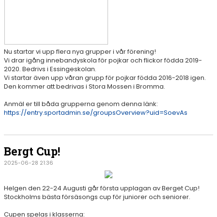
Nu startar vi upp flera nya grupper i vår förening!
Vi drar igång innebandyskola för pojkar och flickor födda 2019-
2020. Bedrivs i Essingeskolan.
Vi startar även upp våran grupp för pojkar födda 2016-2018 igen.
Den kommer att bedrivas i Stora Mossen i Bromma.
Anmäl er till båda grupperna genom denna länk:
https://entry.sportadmin.se/groupsOverview?uid=SoevAs
Bergt Cup!
2025-06-28 21:36
Helgen den 22-24 Augusti går första upplagan av Berget Cup!
Stockholms bästa försäsongs cup för juniorer och seniorer.
Cupen spelas i klasserna: