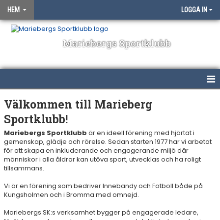
HEM
LOGGA IN
Mariebergs Sportklubb
HEM
Välkommen till Marieberg
Sportklubb!
OM KLUBBEN
Mariebergs Sportklubb
är en ideell förening med hjärtat i
NYHETER
gemenskap, glädje och rörelse. Sedan starten 1977 har vi arbetat
för att skapa en inkluderande och engagerande miljö där
människor i alla åldrar kan utöva sport, utvecklas och ha roligt
KALENDER
tillsammans.
BILDGALLERI
Vi är en förening som bedriver Innebandy och Fotboll både på
Kungsholmen och i Bromma med omnejd.
DOKUMENT
Mariebergs SK:s verksamhet bygger på engagerade ledare,